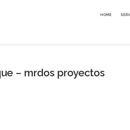
HOME
SERV
Home
Vivienda 
que – mrdos proyectos