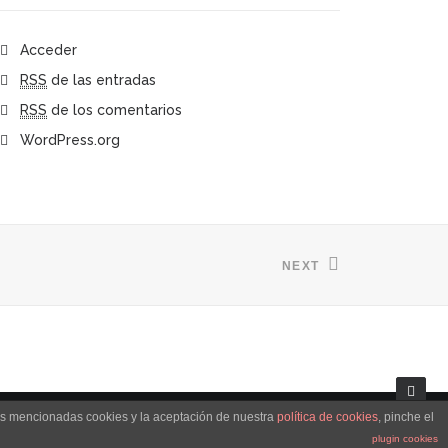
Acceder
RSS
de las entradas
RSS
de los comentarios
WordPress.org
NEXT
las mencionadas cookies y la aceptación de nuestra
política de cookies
, pinche el
plugin cookies