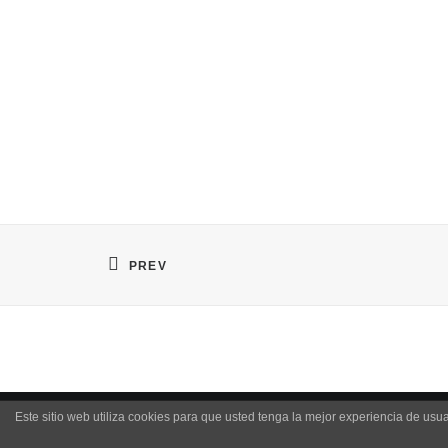
PREV
Este sitio web utiliza cookies para que usted tenga la mejor experiencia de u
© Copyright 2019 |
mrdos proyectos
|