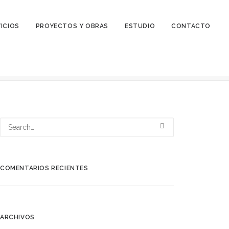
ICIOS
PROYECTOS Y OBRAS
ESTUDIO
CONTACTO
en Palomeque
vivienda en palomeque – mrdos proyectos
COMENTARIOS RECIENTES
ARCHIVOS