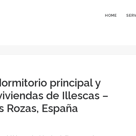
HOME
SERV
y baño del bloque de viviendas de Illescas – mrdos proye
en Illescas
Visión nocturna del dormitorio principal y baño del bloque de 
ormitorio principal y
iviendas de Illescas –
s Rozas, España