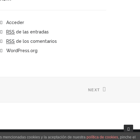
Acceder
RSS
de las entradas
RSS
de los comentarios
WordPress.org
NEXT
las mencionadas cookies y la aceptación de nuestra
política de cookies
, pinche el