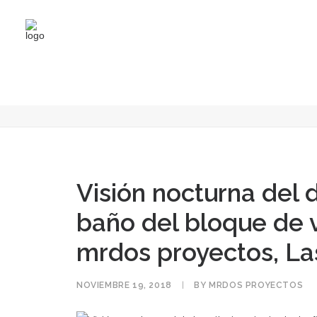
Visión nocturna del dormitorio principal 
Bloque de viviendas 
Visión nocturna del d
baño del bloque de v
mrdos proyectos, La
NOVIEMBRE 19, 2018
|
BY
MRDOS PROYECTOS