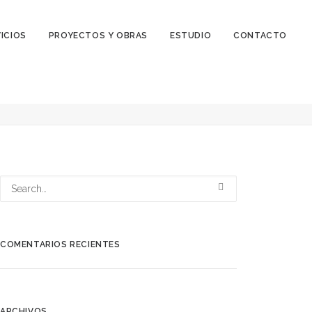
ICIOS
PROYECTOS Y OBRAS
ESTUDIO
CONTACTO
ctos, Las Rozas, España
Home
viviendas de Illescas – mrdos proyectos, Las Rozas, España
COMENTARIOS RECIENTES
ARCHIVOS