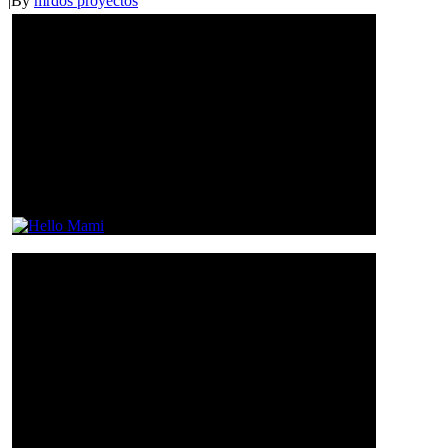
|
By
mrdos proyectos